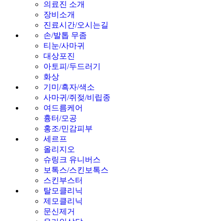
의료진 소개
장비소개
진료시간/오시는길
손/발톱 무좀
티눈/사마귀
대상포진
아토피/두드러기
화상
기미/흑자/색소
사마귀/쥐젖/비립종
여드름케어
흉터/모공
홍조/민감피부
세르프
올리지오
슈링크 유니버스
보톡스/스킨보톡스
스킨부스터
탈모클리닉
제모클리닉
문신제거