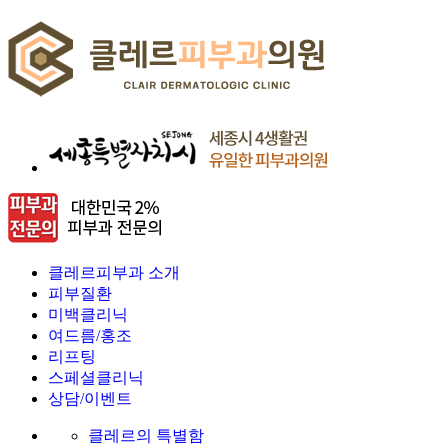
클레르피부과 소개
피부질환
미백클리닉
여드름/홍조
리프팅
스페셜클리닉
상담/이벤트
클레르의 특별함