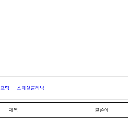
리프팅
스페셜클리닉
제목
글쓴이