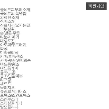
클레르피부과 소개
클레르의 특별함
의료진 소개
장비소개
진료시간/오시는길
피부질환
손/발톱 무좀
티눈/사마귀
대상포진
아토피/두드러기
화상
미백클리닉
기미/흑자/색소
사마귀/쥐젖/비립종
여드름/홍조
여드름케어
흉터/모공
홍조/민감피부
리프팅
세르프
올리지오
슈링크 유니버스
보톡스/스킨보톡스
스킨부스터
스페셜클리닉
탈모클리닉