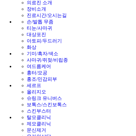
의료진 소개
장비소개
진료시간/오시는길
손/발톱 무좀
티눈/사마귀
대상포진
아토피/두드러기
화상
기미/흑자/색소
사마귀/쥐젖/비립종
여드름케어
흉터/모공
홍조/민감피부
세르프
올리지오
슈링크 유니버스
보톡스/스킨보톡스
스킨부스터
탈모클리닉
제모클리닉
문신제거