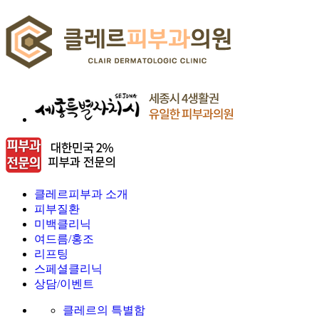
클레르피부과 소개
피부질환
미백클리닉
여드름/홍조
리프팅
스페셜클리닉
상담/이벤트
클레르의 특별함