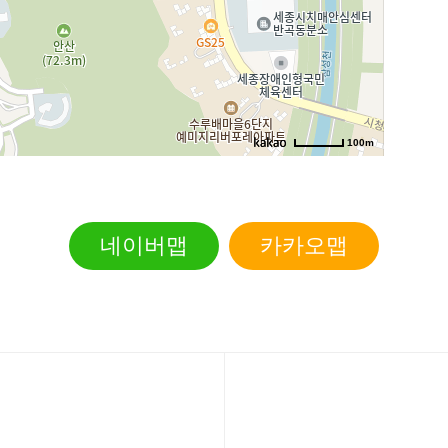
100m
로드뷰
길찾기
지도 크게 보기
네이버맵
카카오맵