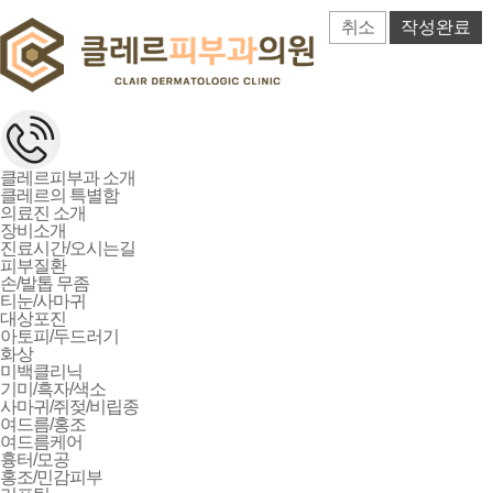
취소
클레르피부과 소개
클레르의 특별함
의료진 소개
장비소개
진료시간/오시는길
피부질환
손/발톱 무좀
티눈/사마귀
대상포진
아토피/두드러기
화상
미백클리닉
기미/흑자/색소
사마귀/쥐젖/비립종
여드름/홍조
여드름케어
흉터/모공
홍조/민감피부