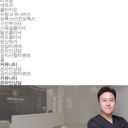
리프팅
세르프
올리지오
슈링크 유니버스
보톡스/스킨보톡스
스킨부스터
스페셜클리닉
탈모클리닉
제모클리닉
문신제거
상담/이벤트
온라인상담
공지사항/이벤트
홈
커뮤니티
온라인상담
공지사항/이벤트
커뮤니티
온라인상담