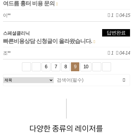
여드름 흉터 비용 문의
이**
1
04-15
답변완료
스페셜클리닉
빠른비용상담 신청글이 올라왔습니다.
조**
1
04-14
6
7
8
9
10