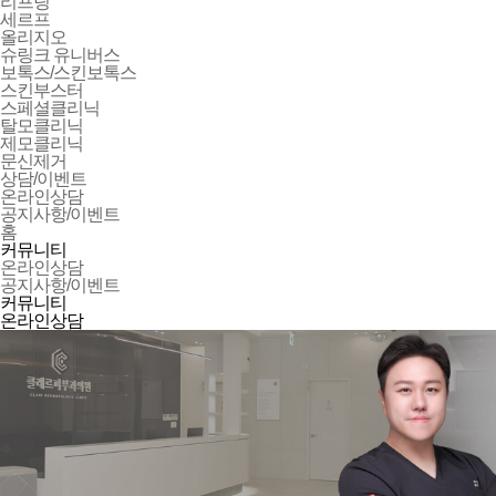
리프팅
세르프
올리지오
슈링크 유니버스
보톡스/스킨보톡스
스킨부스터
스페셜클리닉
탈모클리닉
제모클리닉
문신제거
상담/이벤트
온라인상담
공지사항/이벤트
홈
커뮤니티
온라인상담
공지사항/이벤트
커뮤니티
온라인상담