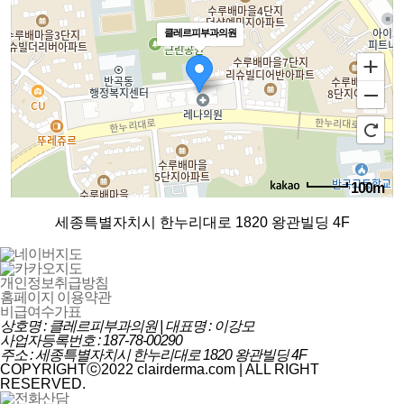
클레르피부과의원
100m
로드뷰
길찾기
지도 크게 보기
세종특별자치시 한누리대로 1820 왕관빌딩 4F
개인정보취급방침
홈페이지 이용약관
비급여수가표
상호명 : 클레르피부과의원 | 대표명 : 이강모
사업자등록번호 : 187-78-00290
주소 : 세종특별자치시 한누리대로 1820 왕관빌딩 4F
COPYRIGHTⓒ2022 clairderma.com | ALL RIGHT
RESERVED.