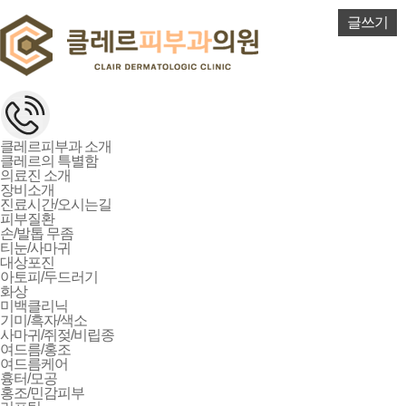
글쓰기
클레르피부과 소개
클레르의 특별함
의료진 소개
장비소개
진료시간/오시는길
피부질환
손/발톱 무좀
티눈/사마귀
대상포진
아토피/두드러기
화상
미백클리닉
기미/흑자/색소
사마귀/쥐젖/비립종
여드름/홍조
여드름케어
흉터/모공
홍조/민감피부