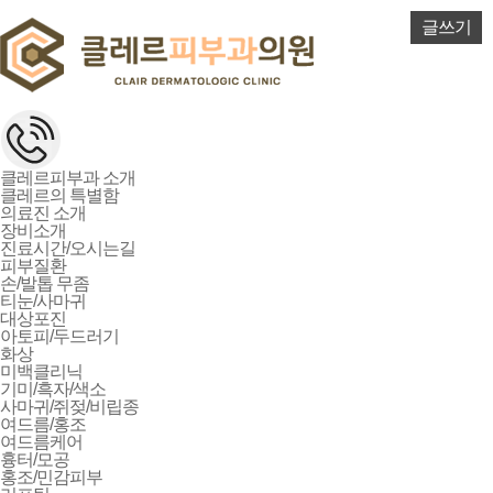
글쓰기
클레르피부과 소개
클레르의 특별함
의료진 소개
장비소개
진료시간/오시는길
피부질환
손/발톱 무좀
티눈/사마귀
대상포진
아토피/두드러기
화상
미백클리닉
기미/흑자/색소
사마귀/쥐젖/비립종
여드름/홍조
여드름케어
흉터/모공
홍조/민감피부