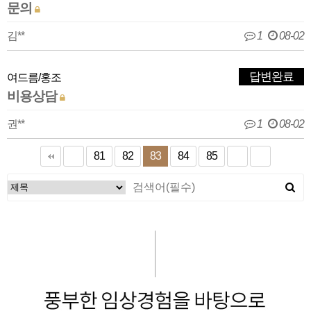
문의
김**
1
08-02
답변완료
여드름/홍조
비용상담
권**
1
08-02
81
82
83
84
85