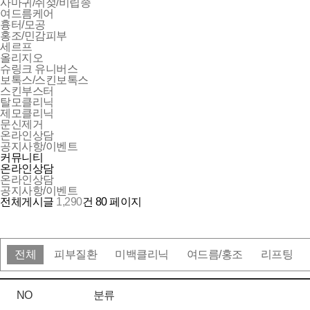
사마귀/쥐젖/비립종
여드름케어
흉터/모공
홍조/민감피부
세르프
올리지오
슈링크 유니버스
보톡스/스킨보톡스
스킨부스터
탈모클리닉
제모클리닉
문신제거
온라인상담
공지사항/이벤트
커뮤니티
온라인상담
온라인상담
공지사항/이벤트
전체게시글
1,290
건
80 페이지
전체
피부질환
미백클리닉
여드름/홍조
리프팅
NO
분류