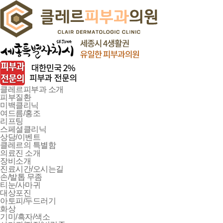
클레르피부과 소개
피부질환
미백클리닉
여드름/홍조
리프팅
스페셜클리닉
상담/이벤트
클레르의 특별함
의료진 소개
장비소개
진료시간/오시는길
손/발톱 무좀
티눈/사마귀
대상포진
아토피/두드러기
화상
기미/흑자/색소