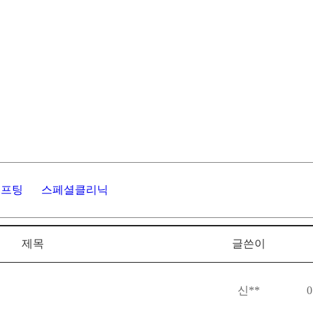
리프팅
스페셜클리닉
제목
글쓴이
신**
0