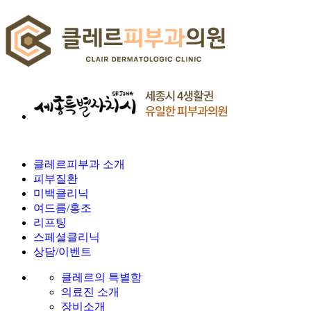
클레르피부과 소개
피부질환
미백클리닉
여드름/홍조
리프팅
스페셜클리닉
상담/이벤트
클레르의 특별함
의료진 소개
장비소개