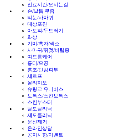
진료시간/오시는길
손/발톱 무좀
티눈/사마귀
대상포진
아토피/두드러기
화상
기미/흑자/색소
사마귀/쥐젖/비립종
여드름케어
흉터/모공
홍조/민감피부
세르프
올리지오
슈링크 유니버스
보톡스/스킨보톡스
스킨부스터
탈모클리닉
제모클리닉
문신제거
온라인상담
공지사항/이벤트