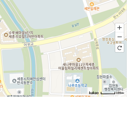
100m
로드뷰
길찾기
지도 크게 보기