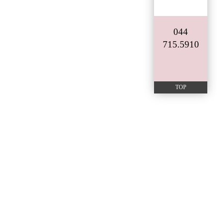
044
715.5910
TOP