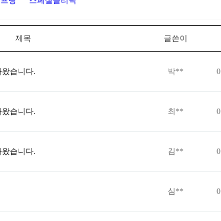
리프팅
스페셜클리닉
제목
글쓴이
라왔습니다.
박**
0
라왔습니다.
최**
0
라왔습니다.
김**
0
심**
0