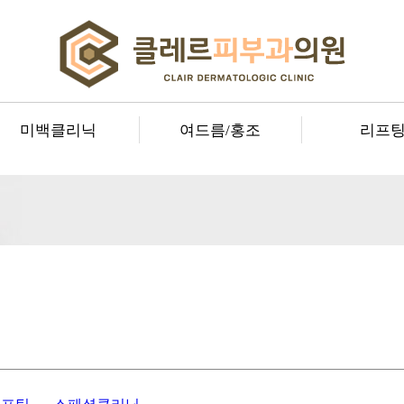
미백클리닉
여드름/홍조
리프