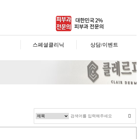
팅
스페셜클리닉
상담/이벤트