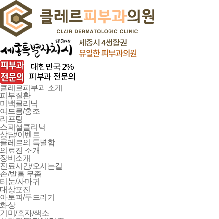
클레르피부과 소개
피부질환
미백클리닉
여드름/홍조
리프팅
스페셜클리닉
상담/이벤트
클레르의 특별함
의료진 소개
장비소개
진료시간/오시는길
손/발톱 무좀
티눈/사마귀
대상포진
아토피/두드러기
화상
기미/흑자/색소