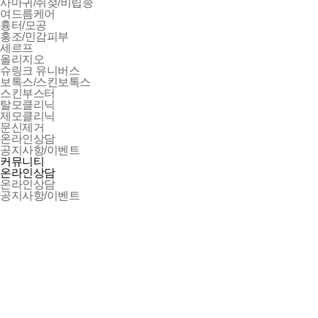
사마귀/쥐젖/비립종
여드름케어
흉터/모공
홍조/민감피부
세르프
올리지오
슈링크 유니버스
보톡스/스킨보톡스
스킨부스터
탈모클리닉
제모클리닉
문신제거
온라인상담
공지사항/이벤트
커뮤니티
온라인상담
온라인상담
공지사항/이벤트