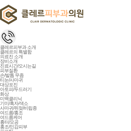
클레르피부과 소개
클레르의 특별함
의료진 소개
장비소개
진료시간/오시는길
피부질환
손/발톱 무좀
티눈/사마귀
대상포진
아토피/두드러기
화상
미백클리닉
기미/흑자/색소
사마귀/쥐젖/비립종
여드름/홍조
여드름케어
흉터/모공
홍조/민감피부