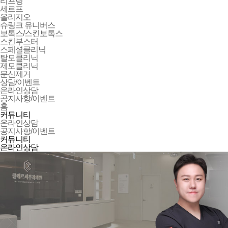
리프팅
세르프
올리지오
슈링크 유니버스
보톡스/스킨보톡스
스킨부스터
스페셜클리닉
탈모클리닉
제모클리닉
문신제거
상담/이벤트
온라인상담
공지사항/이벤트
홈
커뮤니티
온라인상담
공지사항/이벤트
커뮤니티
온라인상담