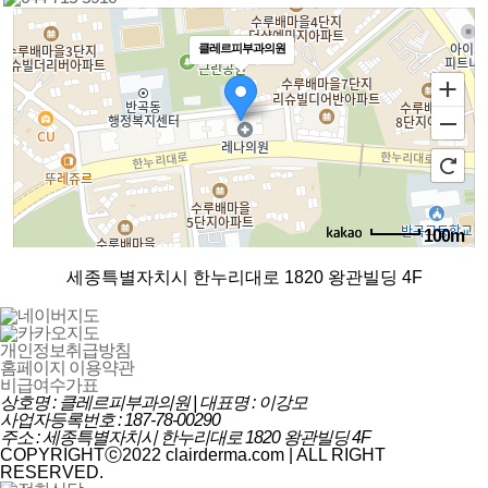
클레르피부과의원
100m
로드뷰
길찾기
지도 크게 보기
세종특별자치시 한누리대로 1820 왕관빌딩 4F
개인정보취급방침
홈페이지 이용약관
비급여수가표
상호명 : 클레르피부과의원 | 대표명 : 이강모
사업자등록번호 : 187-78-00290
주소 : 세종특별자치시 한누리대로 1820 왕관빌딩 4F
COPYRIGHTⓒ2022 clairderma.com | ALL RIGHT
RESERVED.