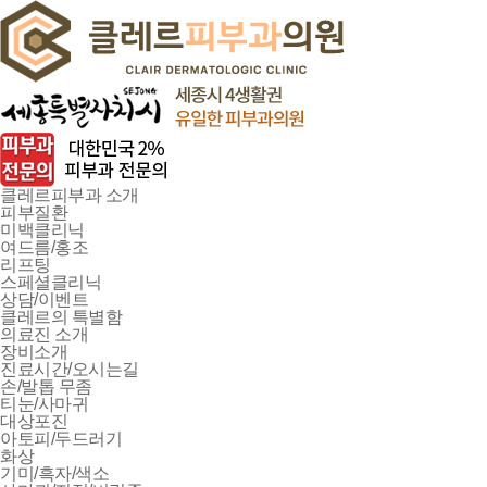
클레르피부과 소개
피부질환
미백클리닉
여드름/홍조
리프팅
스페셜클리닉
상담/이벤트
클레르의 특별함
의료진 소개
장비소개
진료시간/오시는길
손/발톱 무좀
티눈/사마귀
대상포진
아토피/두드러기
화상
기미/흑자/색소