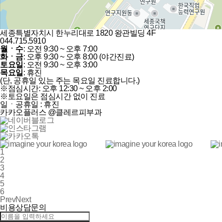
세종특별자치시 한누리대로 1820 왕관빌딩 4F
044.715.5910
월ㆍ수
: 오전 9:30 ~ 오후 7:00
화ㆍ금
: 오후 9:30 ~ 오후 8:00 (야간진료)
토요일
: 오전 9:30 ~ 오후 3:00
목요일
: 휴진
(단, 공휴일 있는 주는 목요일 진료합니다.)
※점심시간: 오후 12:30 ~ 오후 2:00
※토요일은 점심시간 없이 진료
일ㆍ공휴일 : 휴진
카카오플러스 @클레르피부과
1
2
3
4
5
6
Prev
Next
비용상담문의