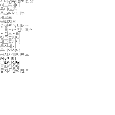
사마귀/쥐젖/비립종
여드름케어
흉터/모공
홍조/민감피부
세르프
올리지오
슈링크 유니버스
보톡스/스킨보톡스
스킨부스터
탈모클리닉
제모클리닉
문신제거
온라인상담
공지사항/이벤트
커뮤니티
온라인상담
온라인상담
공지사항/이벤트