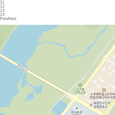
11
12
13
14
Prev
Next