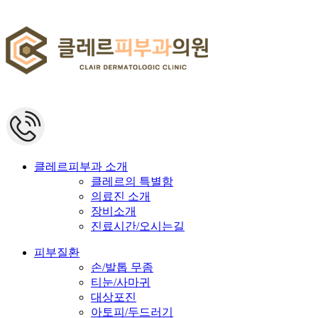
클레르피부과 소개
클레르의 특별함
의료진 소개
장비소개
진료시간/오시는길
피부질환
손/발톱 무좀
티눈/사마귀
대상포진
아토피/두드러기