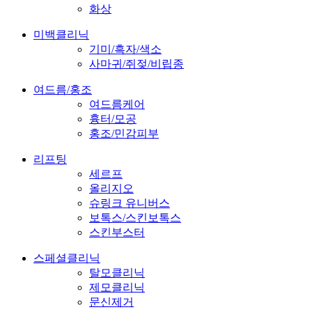
화상
미백클리닉
기미/흑자/색소
사마귀/쥐젖/비립종
여드름/홍조
여드름케어
흉터/모공
홍조/민감피부
리프팅
세르프
올리지오
슈링크 유니버스
보톡스/스킨보톡스
스킨부스터
스페셜클리닉
탈모클리닉
제모클리닉
문신제거