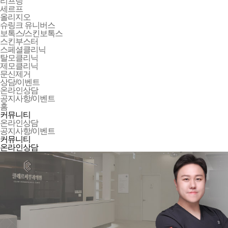
리프팅
세르프
올리지오
슈링크 유니버스
보톡스/스킨보톡스
스킨부스터
스페셜클리닉
탈모클리닉
제모클리닉
문신제거
상담/이벤트
온라인상담
공지사항/이벤트
홈
커뮤니티
온라인상담
공지사항/이벤트
커뮤니티
온라인상담