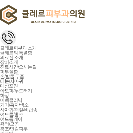
클레르피부과 소개
클레르의 특별함
의료진 소개
장비소개
진료시간/오시는길
피부질환
손/발톱 무좀
티눈/사마귀
대상포진
아토피/두드러기
화상
미백클리닉
기미/흑자/색소
사마귀/쥐젖/비립종
여드름/홍조
여드름케어
흉터/모공
홍조/민감피부