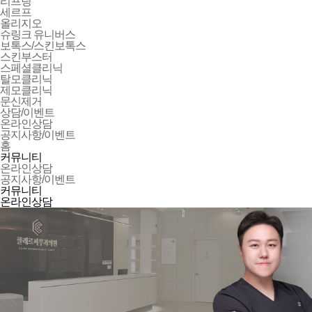
리프팅
세르프
올리지오
슈링크 유니버스
보톡스/스킨보톡스
스킨부스터
스페셜클리닉
탈모클리닉
제모클리닉
문신제거
상담/이벤트
온라인상담
공지사항/이벤트
홈
커뮤니티
온라인상담
공지사항/이벤트
커뮤니티
온라인상담