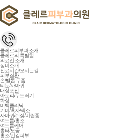
클레르피부과 소개
클레르의 특별함
의료진 소개
장비소개
진료시간/오시는길
피부질환
손/발톱 무좀
티눈/사마귀
대상포진
아토피/두드러기
화상
미백클리닉
기미/흑자/색소
사마귀/쥐젖/비립종
여드름/홍조
여드름케어
흉터/모공
홍조/민감피부