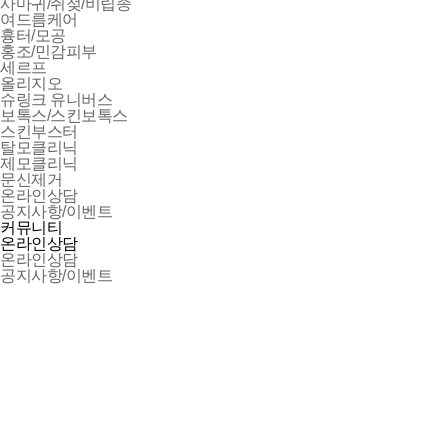
사마귀/쥐젖/비립종
여드름케어
흉터/모공
홍조/민감피부
세르프
올리지오
슈링크 유니버스
보톡스/스킨보톡스
스킨부스터
탈모클리닉
제모클리닉
문신제거
온라인상담
공지사항/이벤트
커뮤니티
온라인상담
온라인상담
공지사항/이벤트