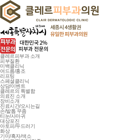
클레르피부과 소개
피부질환
미백클리닉
여드름/홍조
리프팅
스페셜클리닉
상담/이벤트
클레르의 특별함
의료진 소개
장비소개
진료시간/오시는길
손/발톱 무좀
티눈/사마귀
대상포진
아토피/두드러기
화상
기미/흑자/색소