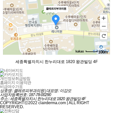
클레르피부과의원
100m
로드뷰
길찾기
지도 크게 보기
세종특별자치시 한누리대로 1820 왕관빌딩 4F
개인정보취급방침
홈페이지 이용약관
비급여수가표
상호명 : 클레르피부과의원 | 대표명 : 이강모
사업자등록번호 : 187-78-00290
주소 : 세종특별자치시 한누리대로 1820 왕관빌딩 4F
COPYRIGHTⓒ2022 clairderma.com | ALL RIGHT
RESERVED.