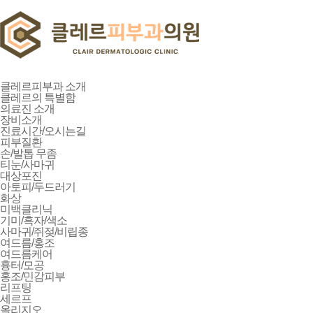
클레르피부과 소개
클레르의 특별함
의료진 소개
장비소개
진료시간/오시는길
피부질환
손/발톱 무좀
티눈/사마귀
대상포진
아토피/두드러기
화상
미백클리닉
기미/흑자/색소
사마귀/쥐젖/비립종
여드름/홍조
여드름케어
흉터/모공
홍조/민감피부
리프팅
세르프
올리지오