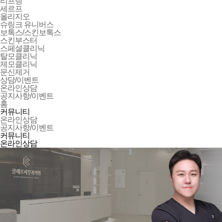
리프팅
세르프
올리지오
슈링크 유니버스
보톡스/스킨보톡스
스킨부스터
스페셜클리닉
탈모클리닉
제모클리닉
문신제거
상담/이벤트
온라인상담
공지사항/이벤트
홈
커뮤니티
온라인상담
공지사항/이벤트
커뮤니티
온라인상담