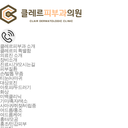
클레르피부과 소개
클레르의 특별함
의료진 소개
장비소개
진료시간/오시는길
피부질환
손/발톱 무좀
티눈/사마귀
대상포진
아토피/두드러기
화상
미백클리닉
기미/흑자/색소
사마귀/쥐젖/비립종
여드름/홍조
여드름케어
흉터/모공
홍조/민감피부