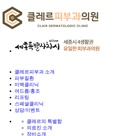
클레르피부과 소개
피부질환
미백클리닉
여드름/홍조
리프팅
스페셜클리닉
상담/이벤트
클레르의 특별함
의료진 소개
장비소개