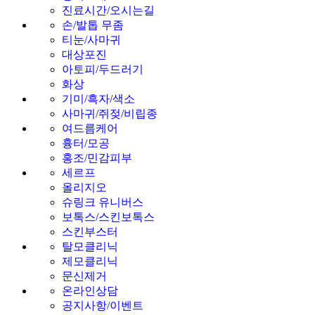
진료시간/오시는길
손/발톱 무좀
티눈/사마귀
대상포진
아토피/두드러기
화상
기미/흑자/색소
사마귀/쥐젖/비립종
여드름케어
흉터/모공
홍조/민감피부
세르프
올리지오
슈링크 유니버스
보톡스/스킨보톡스
스킨부스터
탈모클리닉
제모클리닉
문신제거
온라인상담
공지사항/이벤트