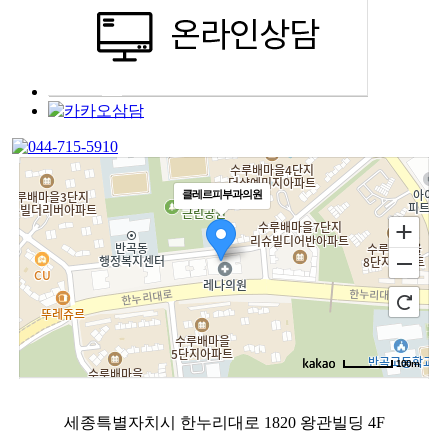
클레르피부과의원
100m
로드뷰
길찾기
지도 크게 보기
세종특별자치시 한누리대로 1820 왕관빌딩 4F