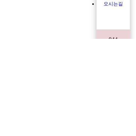
오시는길
044
715.5910
TOP