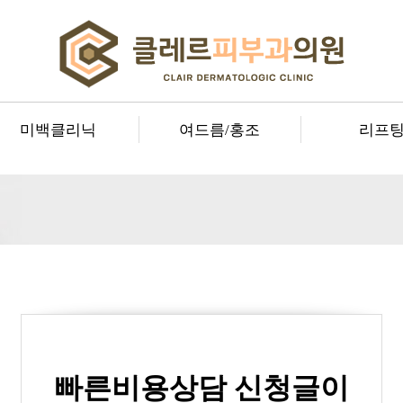
미백클리닉
여드름/홍조
리프
빠른비용상담 신청글이