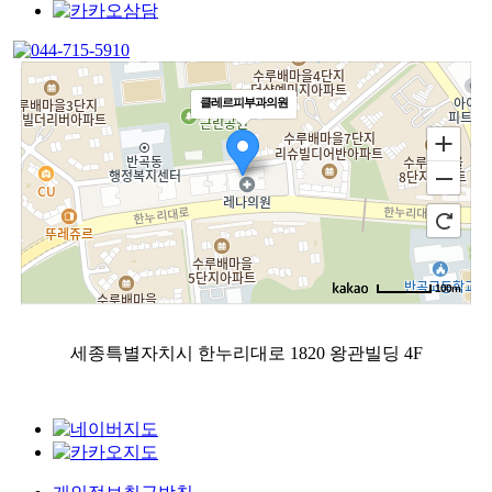
클레르피부과의원
100m
로드뷰
길찾기
지도 크게 보기
세종특별자치시 한누리대로 1820 왕관빌딩 4F