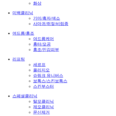
화상
미백클리닉
기미/흑자/색소
사마귀/쥐젖/비립종
여드름/홍조
여드름케어
흉터/모공
홍조/민감피부
리프팅
세르프
올리지오
슈링크 유니버스
보톡스/스킨보톡스
스킨부스터
스페셜클리닉
탈모클리닉
제모클리닉
문신제거