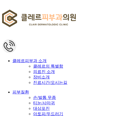
클레르피부과 소개
클레르의 특별함
의료진 소개
장비소개
진료시간/오시는길
피부질환
손/발톱 무좀
티눈/사마귀
대상포진
아토피/두드러기