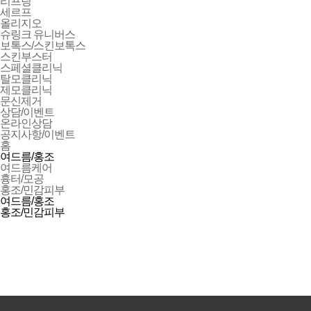
리프팅
세르프
올리지오
슈링크 유니버스
보톡스/스킨보톡스
스킨부스터
스페셜클리닉
탈모클리닉
제모클리닉
문신제거
상담/이벤트
온라인상담
공지사항/이벤트
홈
여드름/홍조
여드름케어
흉터/모공
홍조/민감피부
여드름/홍조
홍조/민감피부