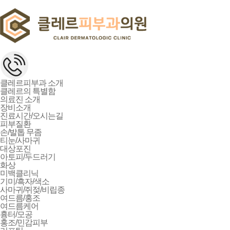
클레르피부과 소개
클레르의 특별함
의료진 소개
장비소개
진료시간/오시는길
피부질환
손/발톱 무좀
티눈/사마귀
대상포진
아토피/두드러기
화상
미백클리닉
기미/흑자/색소
사마귀/쥐젖/비립종
여드름/홍조
여드름케어
흉터/모공
홍조/민감피부