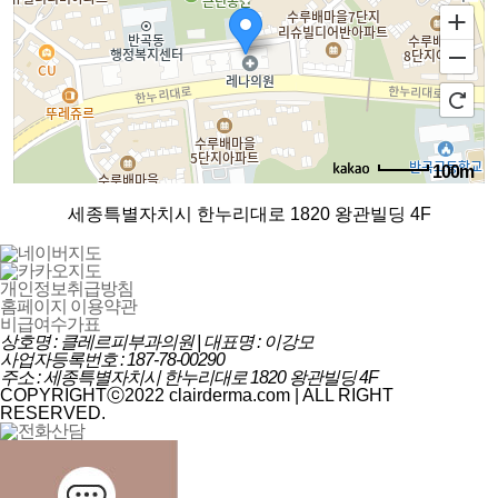
100m
로드뷰
길찾기
지도 크게 보기
세종특별자치시 한누리대로 1820 왕관빌딩 4F
개인정보취급방침
홈페이지 이용약관
비급여수가표
상호명 : 클레르피부과의원 | 대표명 : 이강모
사업자등록번호 : 187-78-00290
주소 : 세종특별자치시 한누리대로 1820 왕관빌딩 4F
COPYRIGHTⓒ2022 clairderma.com | ALL RIGHT
RESERVED.